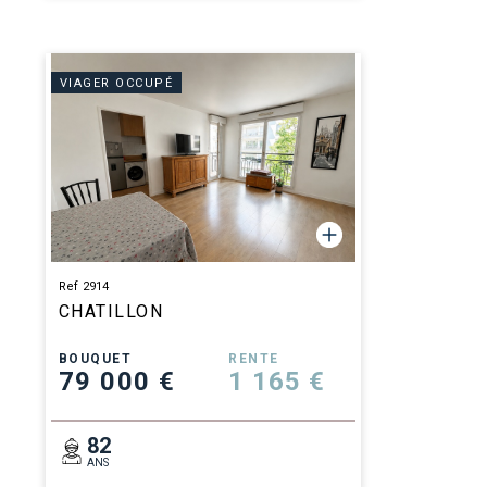
VIAGER OCCUPÉ
Ref 2914
CHATILLON
BOUQUET
RENTE
79 000 €
1 165 €
82
ANS