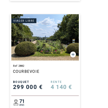
VIAGER LIBRE
Ref 2882
COURBEVOIE
BOUQUET
RENTE
299 000 €
4 140 €
71
ANS