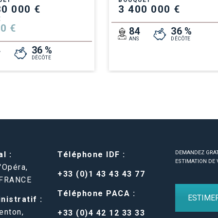
UET
BOUQUET
80 000 €
3 400 000 €
E
0 €
84
36 %
ANS
DÉCÔTE
4
36 %
DÉCÔTE
DEMANDEZ GRA
l :
Téléphone IDF :
ESTIMATION DE 
'Opéra,
+33 (0)1 43 43 43 77
 FRANCE
Téléphone PACA :
ESTIME
istratif :
enton,
+33 (0)4 42 12 33 33