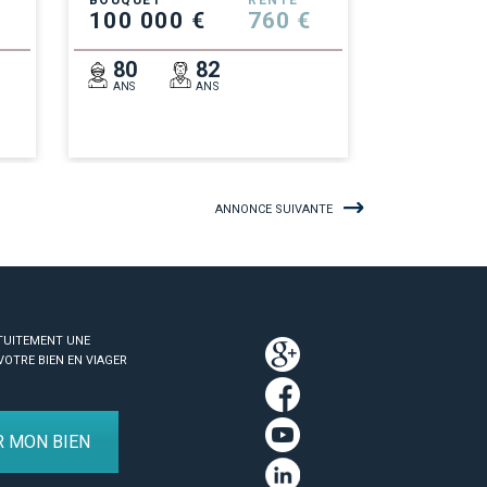
BOUQUET
RENTE
100 000 €
760 €
80
82
ANS
ANS
ANNONCE SUIVANTE
TUITEMENT UNE
VOTRE BIEN EN VIAGER
R MON BIEN