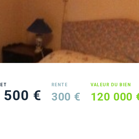
UET
RENTE
VALEUR DU BIEN
 500 €
300 €
120 000 