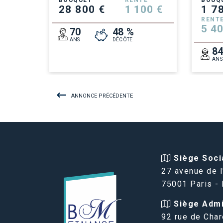
BOUQUET
RENTE
BOUQ
28 800 €
1 100 €
1 7
RENT
5 40
70
48 %
ANS
DÉCÔTE
8
ANS
ANNONCE PRÉCÉDENTE
Siège Socia
27 avenue de l
75001 Paris -
Siège Admin
92 rue de Char