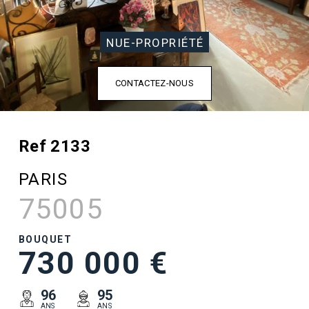
NUE-PROPRIÉTÉ
CONTACTEZ-NOUS
Ref 2133
PARIS
75005
BOUQUET
730 000 €
96
95
ANS
ANS