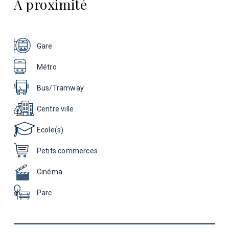
A proximité
Gare
Métro
Bus/Tramway
Centre ville
Ecole(s)
Petits commerces
Cinéma
Parc