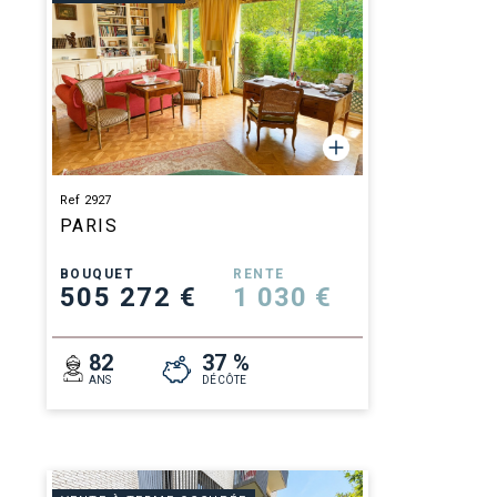
Ref 2927
PARIS
BOUQUET
RENTE
505 272 €
1 030 €
82
37 %
ANS
DÉCÔTE