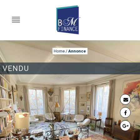
Home
/
Annonce
VENDU
ANNONCE