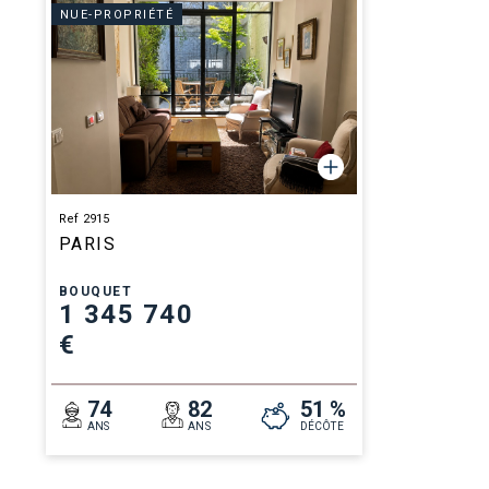
NUE-PROPRIÉTÉ
Ref 2915
PARIS
BOUQUET
1 345 740
€
74
82
51 %
ANS
ANS
DÉCÔTE