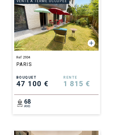
VENTE À TERME OCCUPÉE
Ref 2934
PARIS
BOUQUET
RENTE
47 100 €
1 815 €
68
ANS