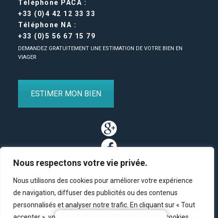
Téléphone PACA :
+33 (0)4 42 12 33 33
Téléphone NA :
+33 (0)5 56 67 15 79
DEMANDEZ GRATUITEMENT UNE ESTIMATION DE VOTRE BIEN EN
VIAGER
ESTIMER MON BIEN
Nous respectons votre vie privée.
Nous utilisons des cookies pour améliorer votre expérience
de navigation, diffuser des publicités ou des contenus
personnalisés et analyser notre trafic. En cliquant sur « Tout
Partenaires
/
Plan du site
/
Mentions légales
/
Contact
accepter », vous consentez à notre utilisation des cookies.