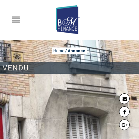
Home
/
Annonce
VENDU
ANNONCE