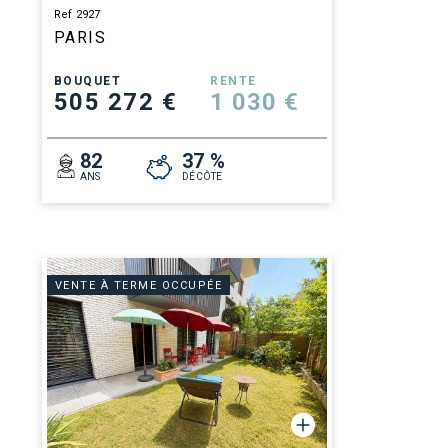
Ref 2927
PARIS
BOUQUET
RENTE
505 272 €
1 030 €
82
37 %
ANS
DÉCÔTE
VENTE À TERME OCCUPÉE