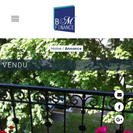
Home
/
Annonce
VENDU
ANNONCE