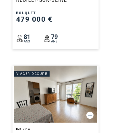
NEUILLY-SUR-SEINE
BOUQUET
479 000 €
81
79
ANS
ANS
VIAGER OCCUPÉ
Ref 2914