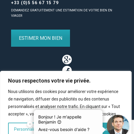
+33 (0)5 56 67 15 79
DEMANDEZ GRATUITEMENT UNE ESTIMATION DE VOTRE BIEN EN
VIAGER
ESTIMER MON BIEN
Nous respectons votre vie privée.
Nous utilisons des cookies pour améliorer votre expérience
de navigation, diffuser des publicités ou des contenus
personnalisés et analyser notre trafic. En cliquant sur « Tout
Partenaires
/
Plan du site
/
Mentions légales
/
Contact
accepter », vous consentez à notre utilisation des cookies.
© Copyright 2011-2020 BM Finance, tous droits réservés.
Personnaliser
Tout rejeter
Accepter tout