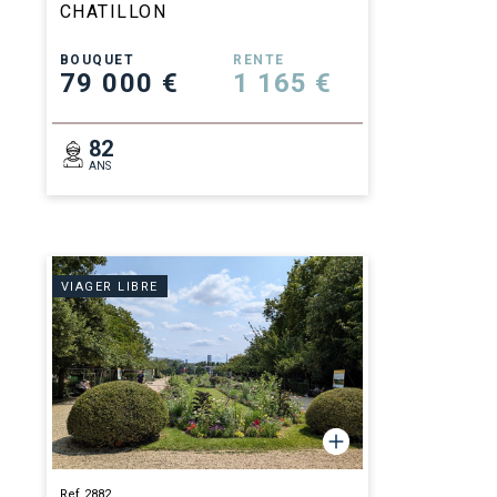
CHATILLON
BOUQUET
RENTE
79 000 €
1 165 €
82
ANS
VIAGER LIBRE
Ref 2882