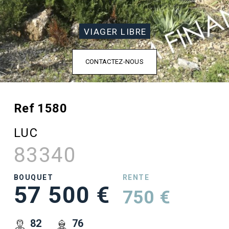
VIAGER LIBRE
CONTACTEZ-NOUS
Ref 1580
LUC
83340
BOUQUET
RENTE
57 500 €
750 €
82
76