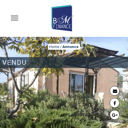
Home
/
Annonce
VENDU
ANNONCE