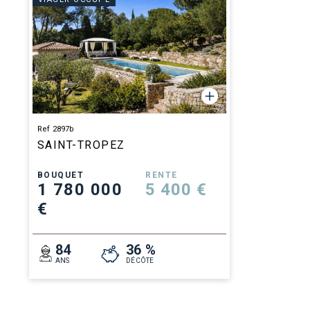
Ref 2897b
SAINT-TROPEZ
BOUQUET
RENTE
1 780 000
5 400 €
€
84
36 %
ANS
DÉCÔTE