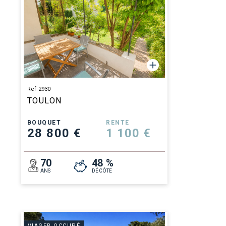
Ref 2930
TOULON
BOUQUET
RENTE
28 800 €
1 100 €
70
48 %
ANS
DÉCÔTE
VIAGER OCCUPÉ