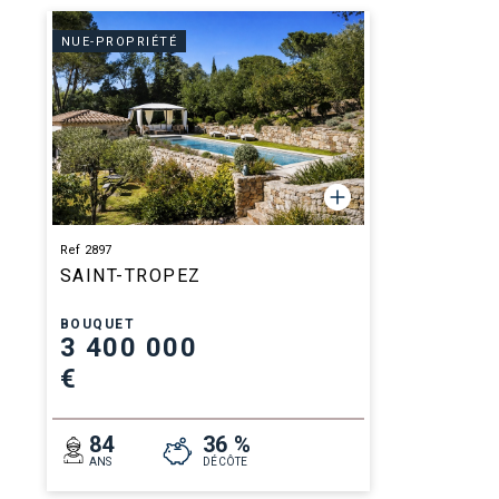
NUE-PROPRIÉTÉ
Ref 2897
SAINT-TROPEZ
BOUQUET
3 400 000
€
84
36 %
ANS
DÉCÔTE