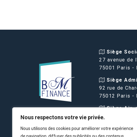
Siège Socia
27 avenue de l
75001 Paris -
Siège Admin
92 rue de Char
75012 Paris -
Siège Aix-
VIAGER PARIS
Provence :
Nous respectons votre vie privée.
BM FINANCE
16 avenue des
Nous utilisons des cookies pour améliorer votre expérience
13100 Aix-en-
de navigation, diffuser des publicités ou des contenus