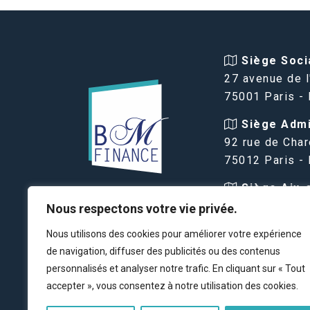
Siège Socia
27 avenue de l
75001 Paris -
Siège Admin
92 rue de Char
75012 Paris -
Siège Aix-
VIAGER PARIS
Provence :
Nous respectons votre vie privée.
BM FINANCE
16 avenue des
Nous utilisons des cookies pour améliorer votre expérience
13100 Aix-en-
de navigation, diffuser des publicités ou des contenus
FRANCE
personnalisés et analyser notre trafic. En cliquant sur « Tout
accepter », vous consentez à notre utilisation des cookies.