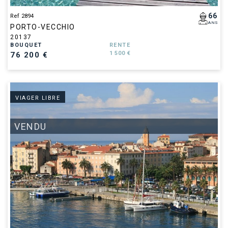
66
Ref 2894
ANS
PORTO-VECCHIO
20137
BOUQUET
RENTE
1 500 €
76 200 €
VIAGER LIBRE
VENDU