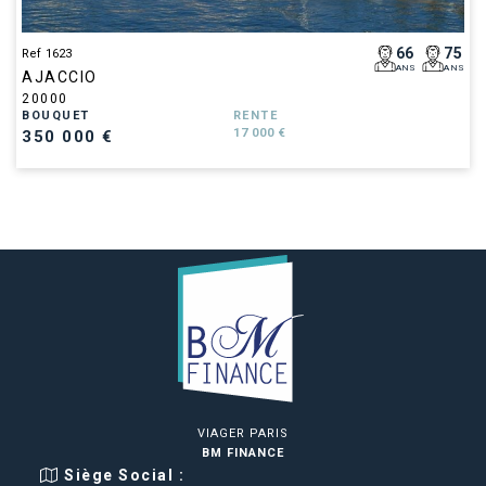
66
75
Ref 1623
ANS
ANS
AJACCIO
20000
BOUQUET
RENTE
17 000 €
350 000 €
VIAGER PARIS
BM FINANCE
Siège Social :